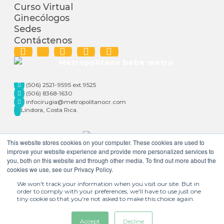
Curso Virtual
Ginecólogos
Sedes
Contáctenos
(506) 2521-9595 ext.9525
(506) 8368-1630
infocirugia@metropolitanocr.com
Lindora, Costa Rica.
This website stores cookies on your computer. These cookies are used to
improve your website experience and provide more personalized services to
you, both on this website and through other media. To find out more about the
cookies we use, see our Privacy Policy.
We won't track your information when you visit our site. But in
order to comply with your preferences, we'll have to use just one
tiny cookie so that you're not asked to make this choice again.
+506 2521-9595 |
infocirugia@metropolitanocr.com | Todos los
derechos reservados © 2023 | Política de
Accept
Decline